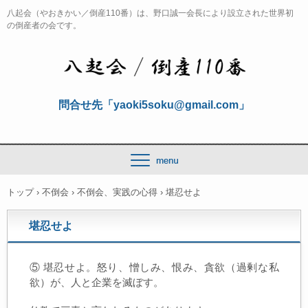
八起会（やおきかい／倒産110番）は、野口誠一会長により設立された世界初
の倒産者の会です。
問合せ先「yaoki5soku@gmail.com」
トップ
›
不倒会
›
不倒会、実践の心得
›
堪忍せよ
堪忍せよ
⑤ 堪忍せよ。怒り、憎しみ、恨み、貪欲（過剰な私
欲）が、人と企業を滅ぼす。