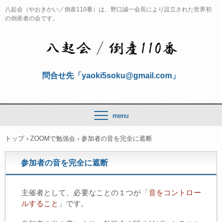
八起会（やおきかい／倒産110番）は、野口誠一会長により設立された世界初
の倒産者の会です。
問合せ先「yaoki5soku@gmail.com」
トップ
›
ZOOMで勉強会
›
参加者の音を完全に遮断
参加者の音を完全に遮断
主催者として、必要なことの１つが「
音をコントロー
ルすること
」です。